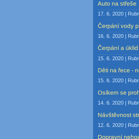
Auto na střeše
17. 6. 2020 | Rub
Čerpání vody p
16. 6. 2020 | Rub
Čerpání a úklid
15. 6. 2020 | Rub
Děti na řece - 
15. 6. 2020 | Rub
Osíkem se pro
14. 6. 2020 | Rub
Návštěvnost st
12. 6. 2020 | Rub
Dopravní nehod