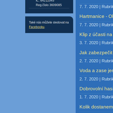
IČ: 64211045
Reg.číslo 3609085
7. 7. 2020 | Rubr
Hartmanice - Ok
Také nás můžete sledovat na
7. 7. 2020 | Rubr
Facebooku
.
Klip z účasti na
3. 7. 2020 | Rubr
Jak zabezpečit
2. 7. 2020 | Rubr
Voda a zase je
2. 7. 2020 | Rubr
Dobrovolní hasi
1. 7. 2020 | Rubr
Kolik dostaneme