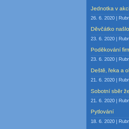
Jednotka v akc
26. 6. 2020 | Rub
Děvčátko našlo
23. 6. 2020 | Rub
Poděkování fir
23. 6. 2020 | Rub
Deště, řeka a o
21. 6. 2020 | Rub
Sobotní sběr ž
21. 6. 2020 | Rub
Pytlování
18. 6. 2020 | Rub