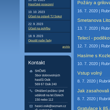
Požáry a grilo
Hasičské posezení
16. 7. 2020 | Rub
10. 10. 2023
Účast na oslavě TJ Sokol
Smetanova Lito
22. 9. 2023
13. 7. 2020 | Rub
Účast na pohřbu
18. 9. 2023
Telecí - poděk
Opustil naše řady
12. 7. 2020 | Rub
archív
Hasíme s Kozl
Kontakt
10. 7. 2020 | Rub
SHČMS
Vstup volný
Sbor dobrovolných
hasičů Osík
8. 7. 2020 | Rubr
569 67 Osík 240
Jak zasahovali 
Ohlášení požáru i jiné
události na tel.číslech
8. 7. 2020 | Rubr
150 nebo 112
hasici.osik@seznam.cz
Gratulace k 85