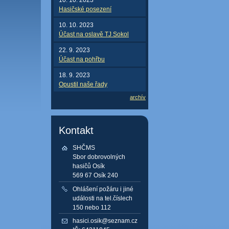
Hasičské posezení
10. 10. 2023
Účast na oslavě TJ Sokol
22. 9. 2023
Účast na pohřbu
18. 9. 2023
Opustil naše řady
archív
Kontakt
SHČMS
Sbor dobrovolných
hasičů Osík
569 67 Osík 240
Ohlášení požáru i jiné
události na tel.číslech
150 nebo 112
hasici.osik@seznam.cz