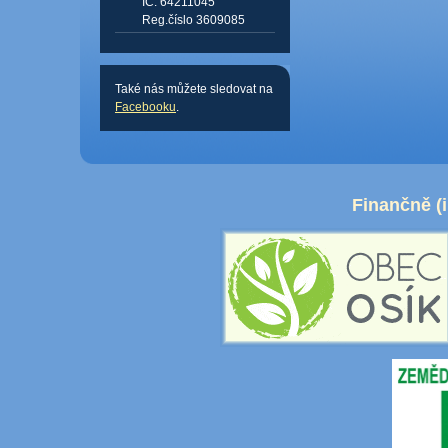
IČ: 64211045
Reg.číslo 3609085
Také nás můžete sledovat na
Facebooku
.
Finančně (i